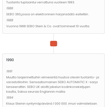
Tuotanto tuplaantui verrattuna vuoteen 1983.
1986
SEBO 360,jossa on elektroninen harjansäätö esiteltiin.
1988
Vuonna 1988 SEBO Stein & Co. ovat toimineet 10 vuotta.
. . .
1990
1991
Muutto laajennettuihin viimeisintä huutoa oleviin tuotanto- ja
varastotiloihin. Sensaatiomainen SEBO AUTOMATIC X -sarja
lanseerattiin. SEBO UK aloitti jakelun kodinkoneketjujen
kautta, Saksa seurasi Englannin mallia.
1994
Klaus Steinin syntymäpäivänä 1 000 000. imuri valmistetaan.