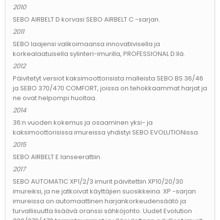
2010
SEBO AIRBELT D korvasi SEBO AIRBELT C -sarjan.
2011
SEBO laajensi valikoimaansa innovatiivisella ja
korkealaatuisella sylinteri-imurilla, PROFESSIONAL D:llä.
2012
Päivitetyt versiot kaksimoottorisista malleista SEBO BS 36/46
ja SEBO 370/470 COMFORT, joissa on tehokkaammat harjat ja
ne ovat helpompi huoltaa.
2014
36:n vuoden kokemus ja osaaminen yksi- ja
kaksimoottorisissa imureissa yhdistyi SEBO EVOLUTIONissa.
2015
SEBO AIRBELT E lanseerattiin.
2017
SEBO AUTOMATIC XP1/2/3 imurit päivitettiin XP10/20/30
imureiksi, ja ne jatkoivat käyttäjien suosikkeina. XP -sarjan
imureissa on automaattinen harjankorkeudensäätö ja
turvallisuutta lisäävä oranssi sähköjohto. Uudet Evolution