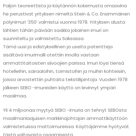
Paljon teoreettista ja käytännön kokemusta omaavina
he perustivat yrityksen nimeltä Stein & Co. Ensimmäinen
pölynimuri ’350’ valmistui vuonna 1978. Yrityksen alusta
lähtien tähän päivään saakka jokainen imuri on
suunniteltu ja valmistettu Saksassa.
Tämä uusi ja edistyksellinen ja useita patentteja
sisältävä imurimalli otettiin innolla vastaan
ammattitaitoisten siivoojien parissa. Imuri löysi tiensä
hotelleihin, sairaaloihin, toimistoihin ja muihin kohteisiin,
joissa arvostettiin puhtaita tekstiilipintoja. Vuoden 1978
jälkeen SEBO -imureiden käyttö on levinnyt ympäri
maailmaa.
Yli 4 miljoonaa myytyä SEBO -imuria on tehnyt SEBOsta
maailmanlaajuisen markkinajohtajan ammattikäyttöön
valmistetuissa mattoimureissa. Käyttäjämme hyötyvät
tästä valtavasta osaamisesta.