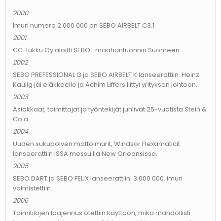
2000
Imuri numero 2 000 000 on SEBO AIRBELT C3.1.
2001
CC-tukku Oy aloitti SEBO -maahantuonnin Suomeen.
2002
SEBO PREFESSIONAL G ja SEBO AIRBELT K lanseerattiin. Heinz
Kaulig jäi eläkkeelle ja Achim Liffers liittyi yrityksen johtoon.
2003
Asiakkaat, toimittajat ja työntekijät juhlivat 25-vuotista Stein &
Co:a.
2004
Uuden sukupolven mattoimurit, Windsor Flexamaticit
lanseerattiin ISSA messuilla New Orleansissa.
2005
SEBO DART ja SEBO FELIX lanseerattiin. 3 000 000. imuri
valmistettiin.
2006
Toimitilojen laajennus otettiin käyttöön, mikä mahdollisti