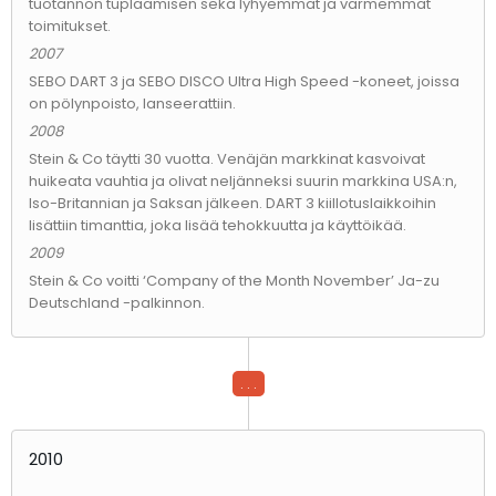
tuotannon tuplaamisen sekä lyhyemmät ja varmemmat
toimitukset.
2007
SEBO DART 3 ja SEBO DISCO Ultra High Speed -koneet, joissa
on pölynpoisto, lanseerattiin.
2008
Stein & Co täytti 30 vuotta. Venäjän markkinat kasvoivat
huikeata vauhtia ja olivat neljänneksi suurin markkina USA:n,
Iso-Britannian ja Saksan jälkeen. DART 3 kiillotuslaikkoihin
lisättiin timanttia, joka lisää tehokkuutta ja käyttöikää.
2009
Stein & Co voitti ‘Company of the Month November’ Ja-zu
Deutschland -palkinnon.
. . .
2010