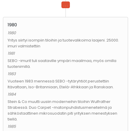
. . .
1980
1980
Yritys siirtyi isompiin tiloihin ja tuotevalikoima laajeni. 25000.
imuri valmistettiin
1981
SEBO -imurit tuli saataville ympäri maailmaa, myös omilla
tuotenimillä.
1983
Vuoteen 1983 mennessä SEBO -tytäryhtiöt perustettiin
Itävaltaan, Iso-Britanniaan, Etelä-Afrikkaan ja Ranskaan.
1984
Stein & Co muutti uusiin moderneihin tiloihin Wulfrather
Strabessä. Duo Carpet -matonpuhdistusmenetelmä ja
sähköstaattinen mikrosuodatin piti yrityksen menestyksen
tiellä.
1985