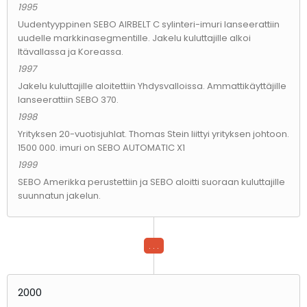
1995
Uudentyyppinen SEBO AIRBELT C sylinteri-imuri lanseerattiin
uudelle markkinasegmentille. Jakelu kuluttajille alkoi
Itävallassa ja Koreassa.
1997
Jakelu kuluttajille aloitettiin Yhdysvalloissa. Ammattikäyttäjille
lanseerattiin SEBO 370.
1998
Yrityksen 20-vuotisjuhlat. Thomas Stein liittyi yrityksen johtoon.
1500 000. imuri on SEBO AUTOMATIC X1
1999
SEBO Amerikka perustettiin ja SEBO aloitti suoraan kuluttajille
suunnatun jakelun.
. . .
2000