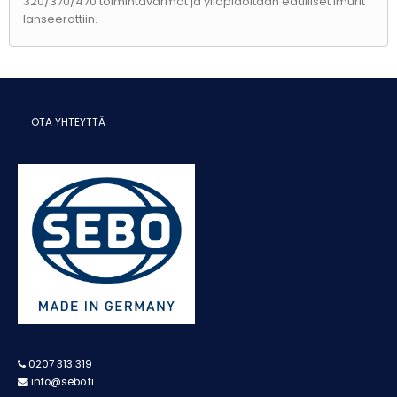
320/370/470 toimintavarmat ja ylläpidoltaan edulliset imurit
lanseerattiin.
OTA YHTEYTTÄ
0207 313 319
info@sebo.fi